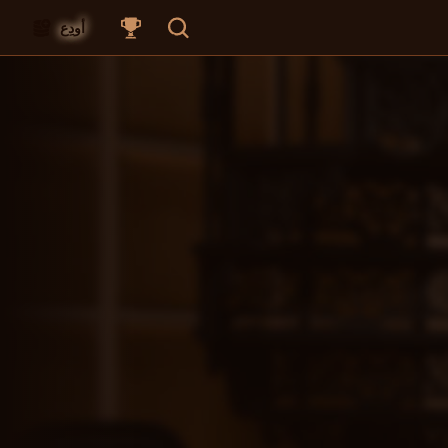
أودِع