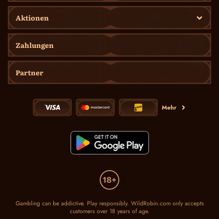
Aktionen
Zahlungen
Partner
Mehr
Gambling can be addictive. Play responsibly. WildRobin.com only accepts
customers over 18 years of age.