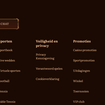
 CHAT
Sporten
Veiligheid en
Promoties
privacy
portbook
Casino promoties
Privacy
Kennisgeving
ive wedden
Sportpromoties
Verantwoord spelen
irtuele sporten
Uitdagingen
Cookieverklaring
ootball
Winkel
ennis
Toernooien
able Tennis
VIP club