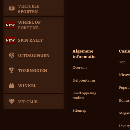
VIRTUELE
SPORTEN
WHEEL OF
NEW
FORTUNE
SPIN RALLY
NEW
Algemene
Casi
UITDAGINGEN
informatie
Top
Over ons
TOERNOOIEN
Nieuw
Helpcentrum
WINKEL
Popula
Snelkoppeling
maken
Bonus
VIP CLUB
Sitemap
Megaw
Live s