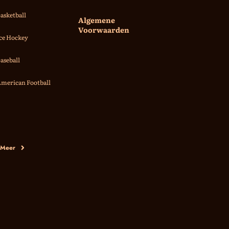
asketball
Algemene
Voorwaarden
ce Hockey
aseball
merican Football
Meer