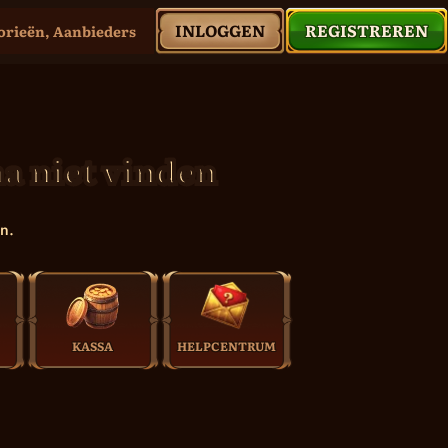
INLOGGEN
REGISTREREN
gorieën, Aanbieders
a niet vinden
n.
KASSA
HELPCENTRUM