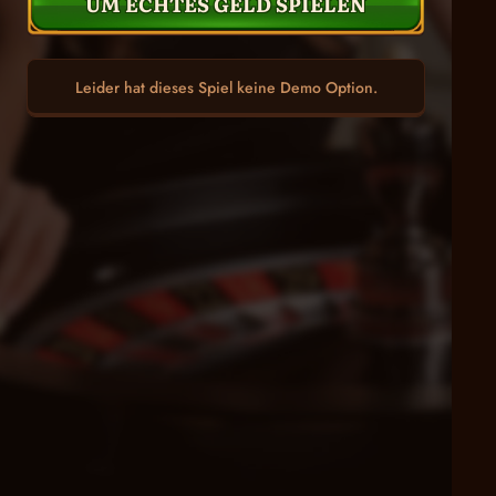
UM ECHTES GELD SPIELEN
Leider hat dieses Spiel keine Demo Option.