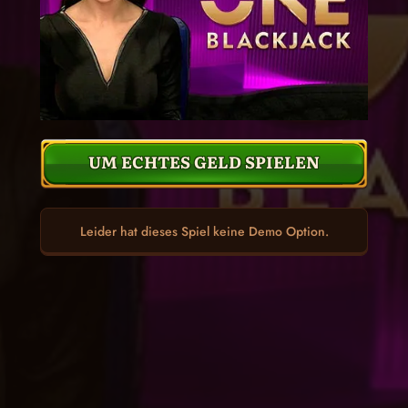
UM ECHTES GELD SPIELEN
Leider hat dieses Spiel keine Demo Option.