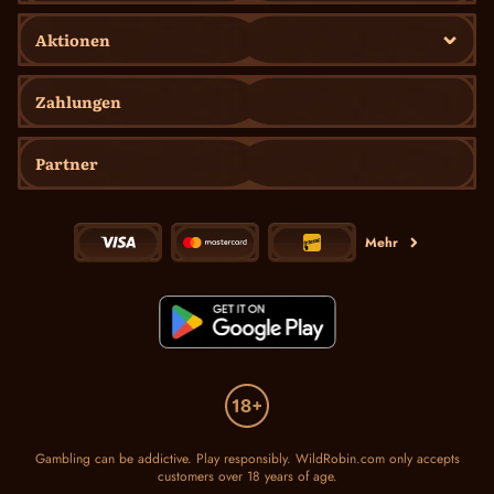
Aktionen
Zahlungen
Partner
Mehr
Gambling can be addictive. Play responsibly. WildRobin.com only accepts
customers over 18 years of age.