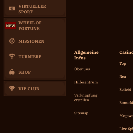
VIRTUELLER
SPORT
WHEEL OF
NEW
FORTUNE
MISSIONEN
Allgemeine
Casin
TURNIERE
Infos
Top
Über uns
SHOP
Neu
Hilfezentrum
VIP-CLUB
Beliebt
Verknüpfung
erstellen
Bonusk
Sitemap
Megawa
Live-Sp