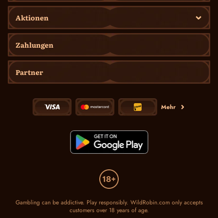
Aktionen
Zahlungen
Partner
Mehr
Gambling can be addictive. Play responsibly. WildRobin.com only accepts
customers over 18 years of age.