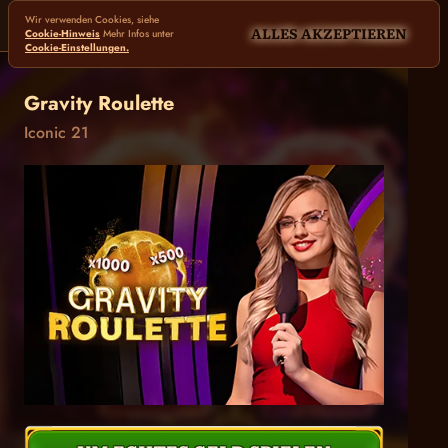
Wir verwenden Cookies, siehe
ALLES AKZEPTIEREN
Cookie-Hinweis
Mehr Infos unter
Cookie-Einstellungen.
Gravity Roulette
Iconic 21