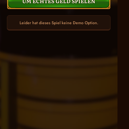
UM ECHTES GELD SPIELEN
Leider hat dieses Spiel keine Demo Option.