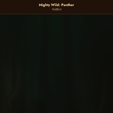
Mighty Wild: Panther
VoltEnt