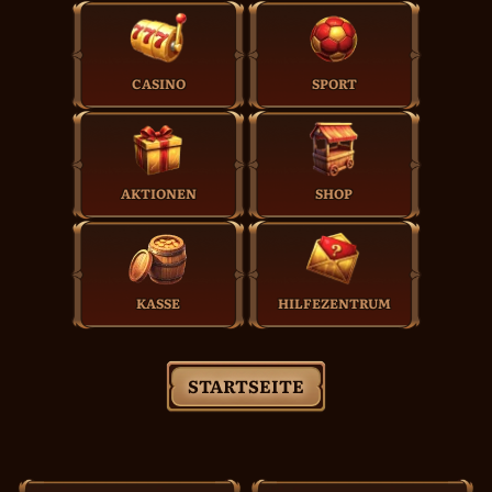
CASINO
SPORT
AKTIONEN
SHOP
KASSE
HILFEZENTRUM
STARTSEITE