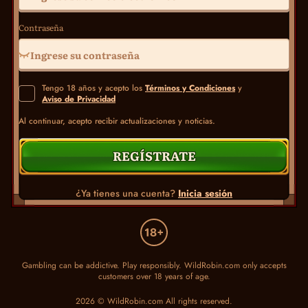
Contraseña
Tengo 18 años y acepto los
Términos y Condiciones
y
Aviso de Privacidad
Al continuar, acepto recibir actualizaciones y noticias.
REGÍSTRATE
¿Ya tienes una cuenta?
Inicia sesión
Gambling can be addictive. Play responsibly. WildRobin.com only accepts
customers over 18 years of age.
2026 © WildRobin.com All rights reserved.