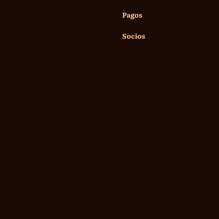
Pagos
Socios