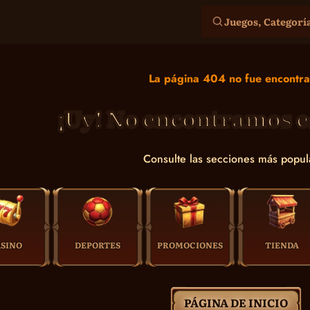
Juegos, Categorí
La página 404 no fue encontr
¡Uy! No encontramos e
Consulte las secciones más popul
SINO
DEPORTES
PROMOCIONES
TIENDA
PÁGINA DE INICIO