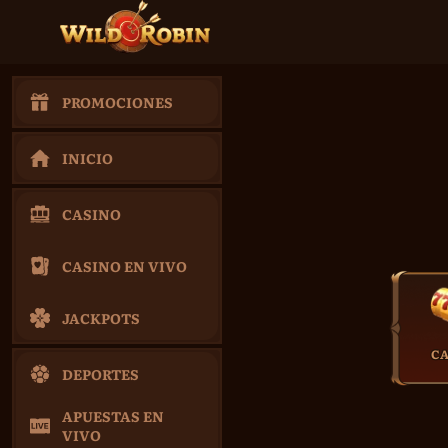
PROMOCIONES
INICIO
CASINO
CASINO EN VIVO
JACKPOTS
CA
DEPORTES
APUESTAS EN
VIVO