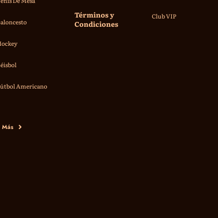
enis De Mesa
Términos y
Club VIP
aloncesto
Condiciones
ockey
éisbol
útbol Americano
Más