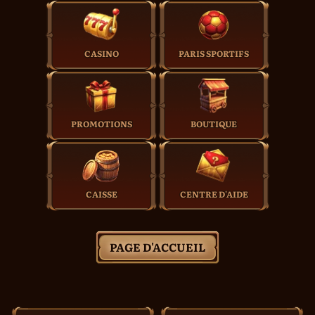
CASINO
PARIS SPORTIFS
PROMOTIONS
BOUTIQUE
CAISSE
CENTRE D'AIDE
PAGE D'ACCUEIL