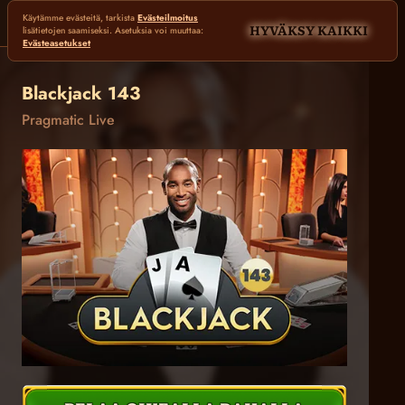
Käytämme evästeitä, tarkista
Evästeilmoitus
HYVÄKSY KAIKKI
lisätietojen saamiseksi. Asetuksia voi muuttaa:
Evästeasetukset
Blackjack 143
Pragmatic Live