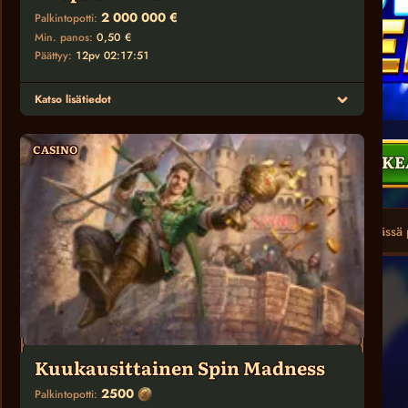
2 000 000 €
Palkintopotti:
Min. panos:
0,50 €
Päättyy:
12pv 02:17:51
Katso lisätiedot
CASINO
PELAA OIK
Valitettavasti tässä
Kuukausittainen Spin Madness
2500
Palkintopotti: