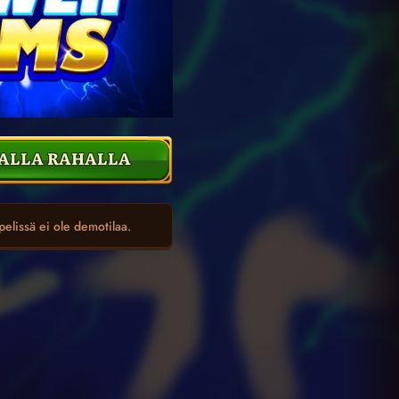
EALLA RAHALLA
 pelissä ei ole demotilaa.