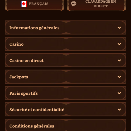
CLAVARDAGE EN
FRANÇAIS
DIRECT
Informations générales
Casino
Casino en direct
Jackpots
Paris sportifs
Sécurité et confidentialité
Conditions générales