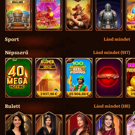
2 
Sport
Lásd mindet
ÉLŐ FOGADÁS
LABDARÚGÁS
TENISZ
ASZTALITENISZ
KOS
Népszerű
Lásd mindet (917)
ÚJ
ÚJ
2 937,96 €
65 904,66 €
2 
Rulett
Lásd mindet (181)