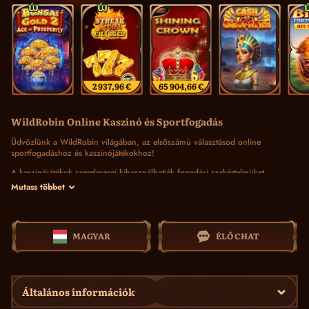
ÚJ
ÚJ
2 937,96 €
65 904,66 €
WildRobin Online Kaszinó és Sportfogadás
Üdvözlünk a WildRobin világában, az elsőszámú választásod online
sportfogadáshoz és kaszinójátékokhoz!
A kaszinójátékok szerelmesei kihasználhatják fogadási szakértelmüket
fantasztikus online kaszinójátékainkban, a promóciós oldalunkon elérhető
Mutass többet
bőkezű bónuszok segítségével. Vegyél részt bajnokságokon és csatlakozz VIP
programunkhoz, hogy további jutalmakban és előnyökben részesülj – és
játssz exkluzív asztali játékokon, nyerőgépeken, élő játékokon és játékshow-
kon.
MAGYAR
ÉLŐ CHAT
A Sportfogadás szekciónkban a legnépszerűbb eseményekre fogadhatsz.
Fogadj energikus sportajánlatainkkal és használd tökéletesített fogadási
eszközeinket. Fogadj főbb sportokra, e-sportokra, VR sportokra, szabadtéri
sportokra, és még különleges eseményekre is.
Általános információk
A WildRobin Online Kaszinó és Sportfogadás olyan fogadási élményt nyújt,