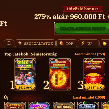
Üdvözlő bónusz
275% akár 960.000 Ft
+
Ft
CSATLAKOZZ MOST
SZOLGÁLTATÓK
TOP
ÚJ
Top Játékok: Németország
Lásd mindet (753)
ÚJ
ÚJ
ÚJ
1
2
3
2 937,96 €
47 587,14 €
Új
Lásd mindet (1058)
ÚJ
ÚJ