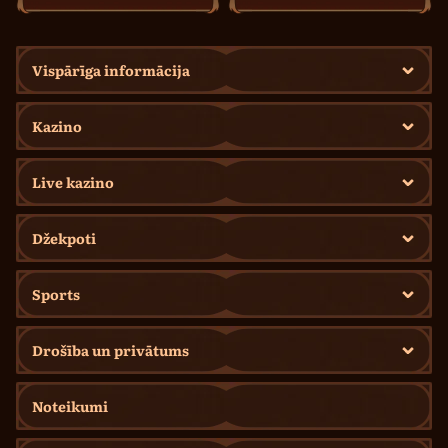
Vispārīga informācija
Kazino
Live kazino
Džekpoti
Sports
Drošība un privātums
Noteikumi