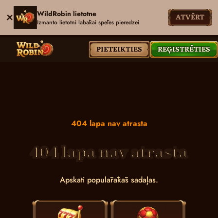
WildRobin lietotne
ATVĒRT
Izmanto lietotni labākai spēles pieredzei
PIETEIKTIES
REĢISTRĒTIES
404 lapa nav atrasta
404 lapa nav atrasta
Apskati populārākās sadaļas.