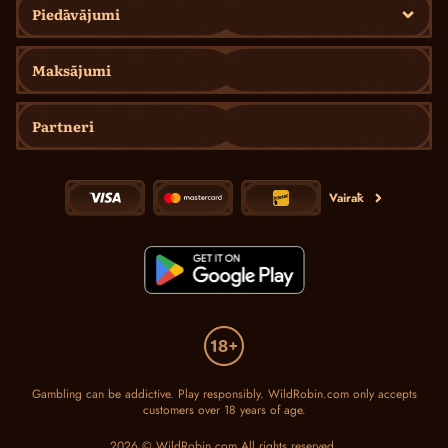
Piedāvājumi
Maksājumi
Partneri
Vairāk
Gambling can be addictive. Play responsibly. WildRobin.com only accepts
customers over 18 years of age.
2026 © WildRobin.com All rights reserved.