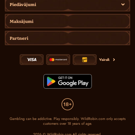
Piedāvājumi
Maksājumi
Partneri
Vairāk
Gambling can be addictive. Play responsibly. WildRobin.com only accepts
customers over 18 years of age.
2026 © WildRobin.com All rights reserved.