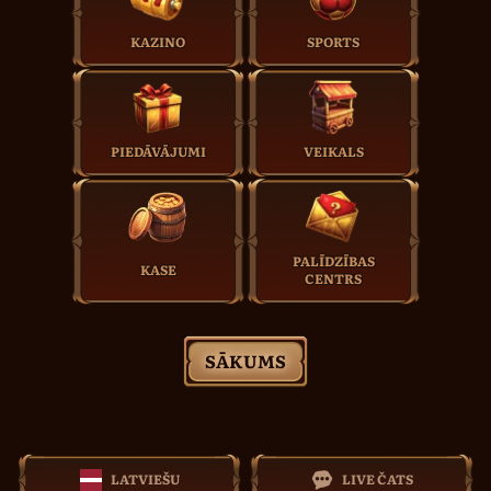
KAZINO
SPORTS
PIEDĀVĀJUMI
VEIKALS
PALĪDZĪBAS
KASE
CENTRS
SĀKUMS
LATVIEŠU
LIVE ČATS