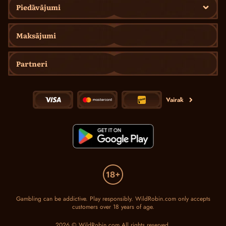
Piedāvājumi
Maksājumi
Partneri
Vairāk
Gambling can be addictive. Play responsibly. WildRobin.com only accepts
customers over 18 years of age.
2026 © WildRobin.com All rights reserved.