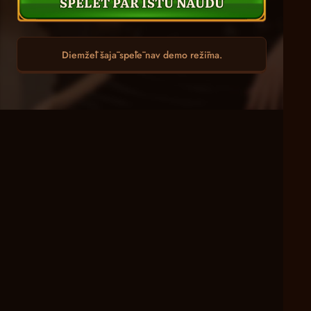
SPĒLĒT PAR ĪSTU NAUDU
Diemžēl šajā spēlē nav demo režīma.