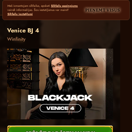
Mēs izmantojam sīkfailus, apskati
Sīkfailu paziņojums
PIEŅEMT VISUS
vairāk informācijas. Šos iestatījumus var mainīt
Sīkfailu iestatījumi
Venice BJ 4
Winfinity