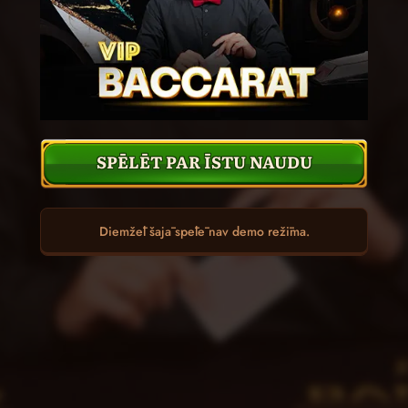
SPĒLĒT PAR ĪSTU NAUDU
Diemžēl šajā spēlē nav demo režīma.