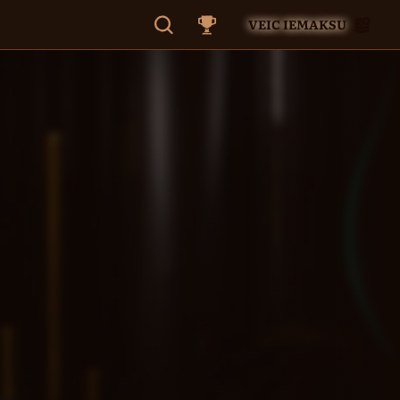
VEIC IEMAKSU