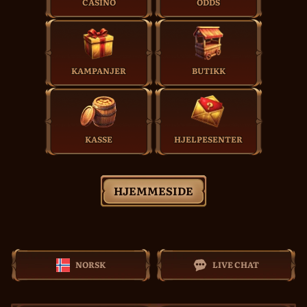
CASINO
ODDS
KAMPANJER
BUTIKK
KASSE
HJELPESENTER
HJEMMESIDE
NORSK
LIVE CHAT