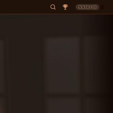
INNSKUDD