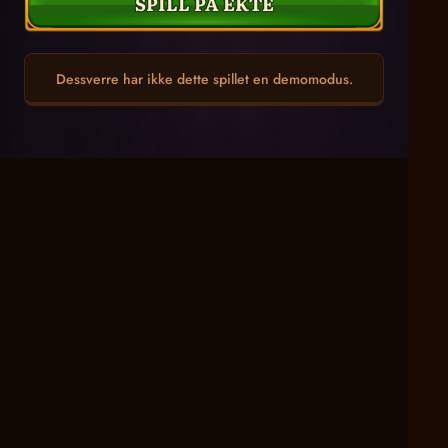
SPILL PÅ EKTE
Dessverre har ikke dette spillet en demomodus.