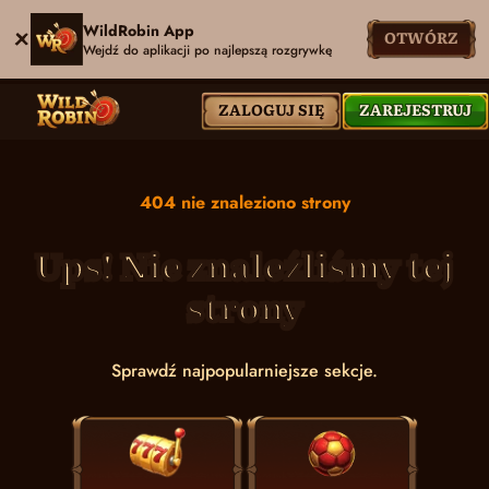
WildRobin App
OTWÓRZ
Wejdź do aplikacji po najlepszą rozgrywkę
ZALOGUJ SIĘ
ZAREJESTRUJ
404 nie znaleziono strony
Ups! Nie znaleźliśmy tej
strony
Sprawdź najpopularniejsze sekcje.