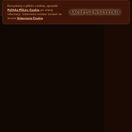
Korzystamy z plików cookies, sprawdź
Polityka Plików Cookie
po więcej
AKCEPTUJ WSZYSTKIE
informacji. Ustawienia możesz zmienić na
stronie
Ustawienia Cookie