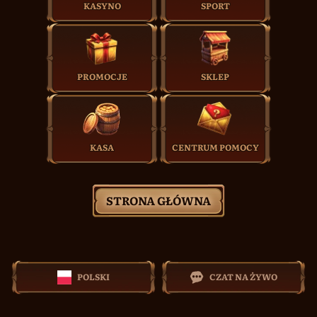
KASYNO
SPORT
PROMOCJE
SKLEP
KASA
CENTRUM POMOCY
STRONA GŁÓWNA
POLSKI
CZAT NA ŻYWO