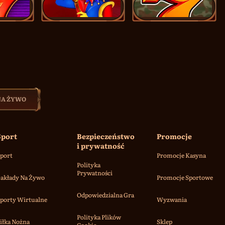
NA ŻYWO
Sport
Bezpieczeństwo
Promocje
i prywatność
port
Promocje Kasyna
Polityka
Prywatności
akłady Na Żywo
Promocje Sportowe
Odpowiedzialna Gra
porty Wirtualne
Wyzwania
Polityka Plików
iłka Nożna
Sklep