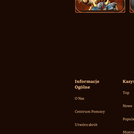
Informacje
Kasy
Ogólne
Top
O Nas
Nowe
Centrum Pomocy
Popul
Utwórz skrót
Mistrz