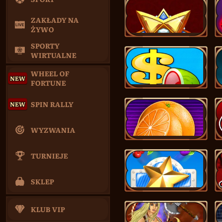
ZAKŁADY NA
ŻYWO
SPORTY
WIRTUALNE
WHEEL OF
NEW
FORTUNE
SPIN RALLY
NEW
WYZWANIA
TURNIEJE
SKLEP
KLUB VIP