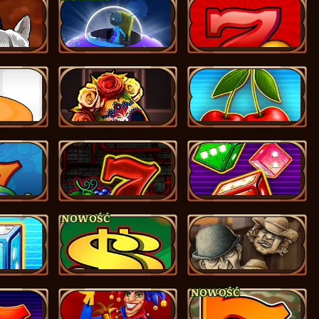
NOWOŚĆ
NOWOŚĆ