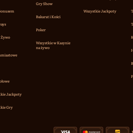
Gry Show
 Bonusem
Wszystkie Jackpoty
T
Bakarat i Kości
ays
T
Poker
a Żywo
K
Wszystkie w Kasynie
na żywo
H
hmiastowe
B
F
ołowe
kie Jackpoty
kie Gry