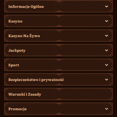
Informacje Ogólne
Kasyno
Kasyno Na Żywo
Jackpoty
Sport
Bezpieczeństwo i prywatność
Warunki i Zasady
Promocje