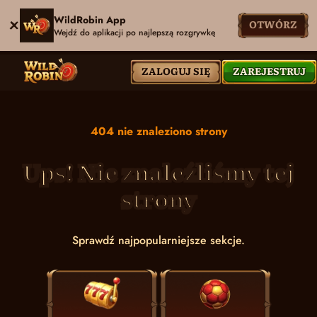
WildRobin App
OTWÓRZ
Wejdź do aplikacji po najlepszą rozgrywkę
ZALOGUJ SIĘ
ZAREJESTRUJ
404 nie znaleziono strony
Ups! Nie znaleźliśmy tej
strony
Sprawdź najpopularniejsze sekcje.