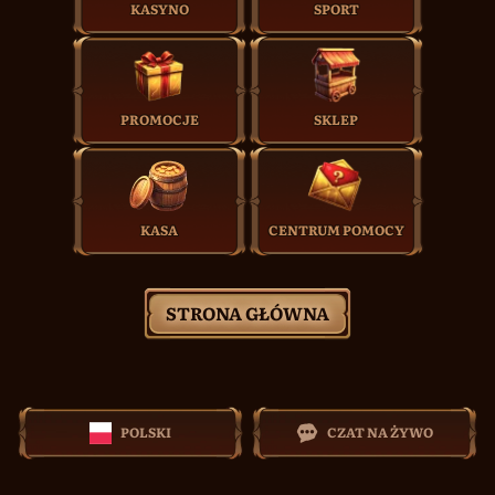
KASYNO
SPORT
PROMOCJE
SKLEP
KASA
CENTRUM POMOCY
STRONA GŁÓWNA
POLSKI
CZAT NA ŻYWO