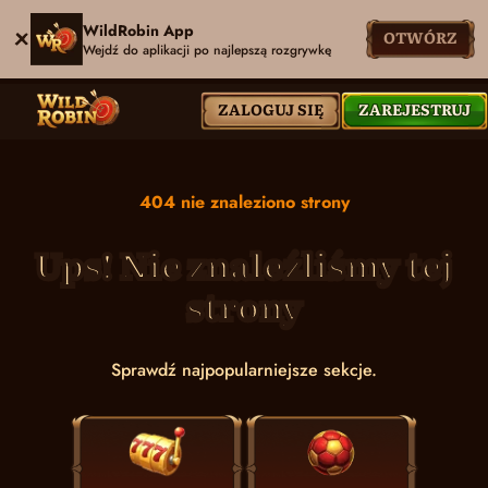
WildRobin App
OTWÓRZ
Wejdź do aplikacji po najlepszą rozgrywkę
ZALOGUJ SIĘ
ZAREJESTRUJ
404 nie znaleziono strony
Ups! Nie znaleźliśmy tej
strony
Sprawdź najpopularniejsze sekcje.