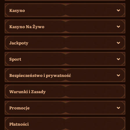
Kasyno
Kasyno Na Żywo
Jackpoty
Sport
Bezpieczeństwo i prywatność
Warunki i Zasady
Promocje
Płatności