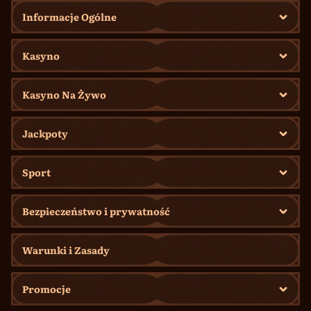
Informacje Ogólne
Kasyno
Kasyno Na Żywo
Jackpoty
Sport
Bezpieczeństwo i prywatność
Warunki i Zasady
Promocje