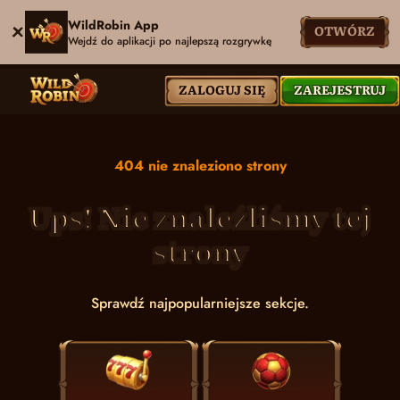
WildRobin App
OTWÓRZ
Wejdź do aplikacji po najlepszą rozgrywkę
ZALOGUJ SIĘ
ZAREJESTRUJ
404 nie znaleziono strony
Ups! Nie znaleźliśmy tej
strony
Sprawdź najpopularniejsze sekcje.