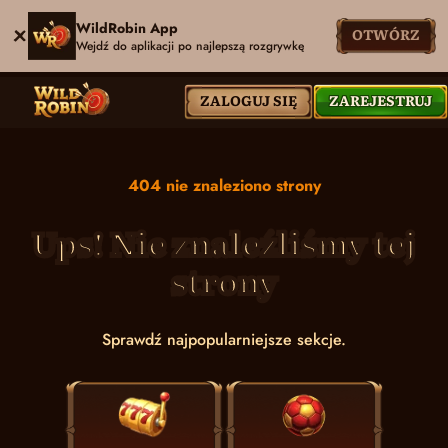
WildRobin App
OTWÓRZ
Wejdź do aplikacji po najlepszą rozgrywkę
ZALOGUJ SIĘ
ZAREJESTRUJ
404 nie znaleziono strony
Ups! Nie znaleźliśmy tej
strony
Sprawdź najpopularniejsze sekcje.