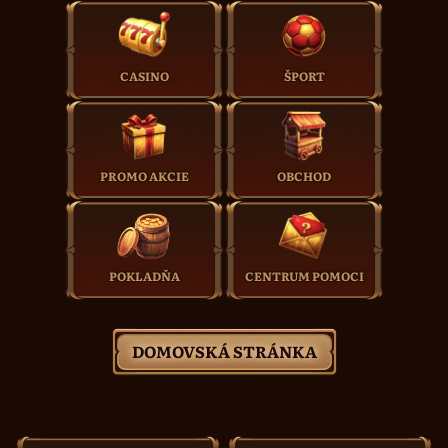
CASINO
ŠPORT
PROMO AKCIE
OBCHOD
POKLADŇA
CENTRUM POMOCI
DOMOVSKÁ STRÁNKA