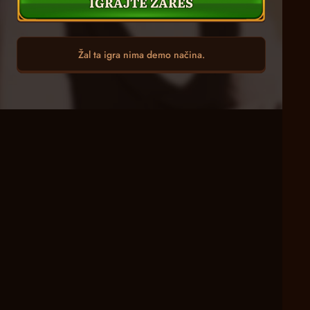
IGRAJTE ZARES
Žal ta igra nima demo načina.