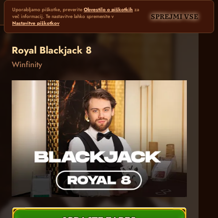
Uporabljamo piškotke, preverite
Obvestilo o piškotkih
za
SPREJMI VSE
več informacij. Te nastavitve lahko spremenite v
Nastavitve piškotkov
Royal Blackjack 8
Winfinity