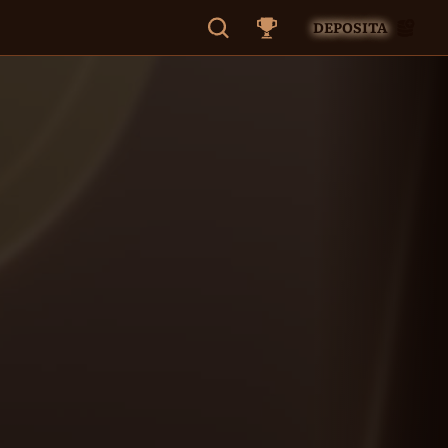
DEPOSITA