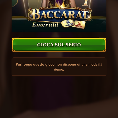
GIOCA SUL SERIO
Purtroppo questo gioco non dispone di una modalità
demo.