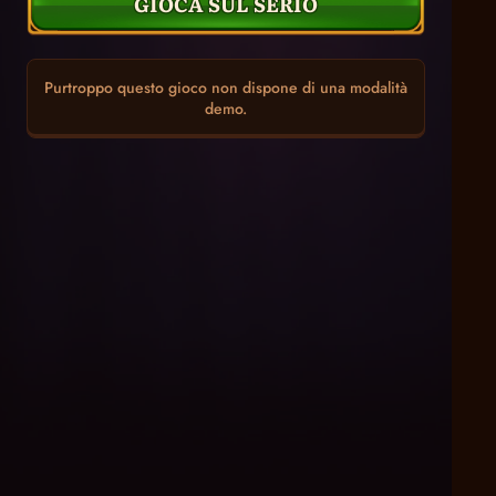
GIOCA SUL SERIO
Purtroppo questo gioco non dispone di una modalità
demo.