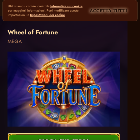
Utilizziamo i cookie, controlla
Informativa sui cookie
ACCETTA TUTTI
per maggiori informazioni. Puoi modificare queste
impostazioni in
Impostazioni dei cookie
Wheel of Fortune
MEGA