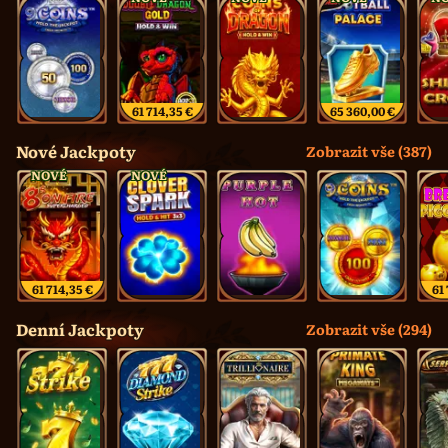
61 714,35 €
65 360,00 €
Nové Jackpoty
Zobrazit vše (387)
NOVÉ
NOVÉ
61 714,35 €
61
Denní Jackpoty
Zobrazit vše (294)