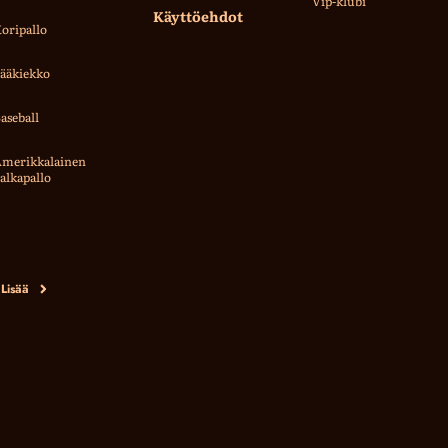
Vip-klubi
Käyttöehdot
oripallo
ääkiekko
aseball
merikkalainen
alkapallo
Lisää