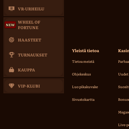
VR-URHEILU
WHEEL OF
NEW
FORTUNE
HAASTEET
Yleistä tietoa
Kasi
TURNAUKSET
Tietoa meistä
Parhaa
KAUPPA
Ohjekeskus
Uudet
VIP-KLUBI
Luo pikakuvake
Suosit
Sivustokartta
Bonus
Megaw
Live-p