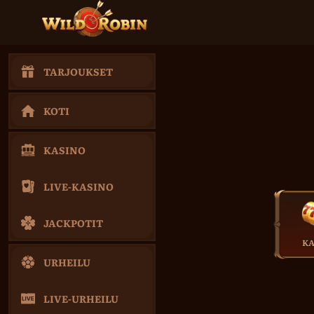
TARJOUKSET
KOTI
KASINO
LIVE-KASINO
JACKPOTIT
KA
URHEILU
LIVE-URHEILU