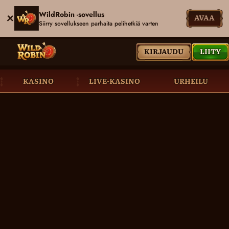
WildRobin -sovellus
AVAA
Siirry sovellukseen parhaita pelihetkiä varten
KIRJAUDU
LIITY
KASINO
LIVE-KASINO
URHEILU