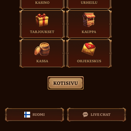
KASINO
URHEILU
TARJOUKSET
KAUPPA
KASSA
OHJEKESKUS
KOTISIVU
SUOMI
LIVE CHAT