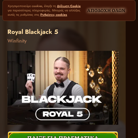
Χρησιμοποιούμε cookies, έλεγξε τη
Δήλωση Cookie
ΑΠΟΔΟΧΉ ΌΛΩΝ
για περισσότερες πληροφορίες. Μπορείς να αλλάξεις
αυτές τις ρυθμίσεις στις
Ρυθμίσεις cookies
Royal Blackjack 5
Winfinity
ΠΑΊΞΕ ΓΙΑ ΠΡΑΓΜΑΤΙΚΆ