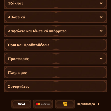
Τζάκποτ
Αθλητικά
Ασφάλεια και Ιδιωτικό απόρρητο
Όροι και Προϋποθέσεις
Προσφορές
Πληρωμές
Συνεργάτες
Περισσότερα