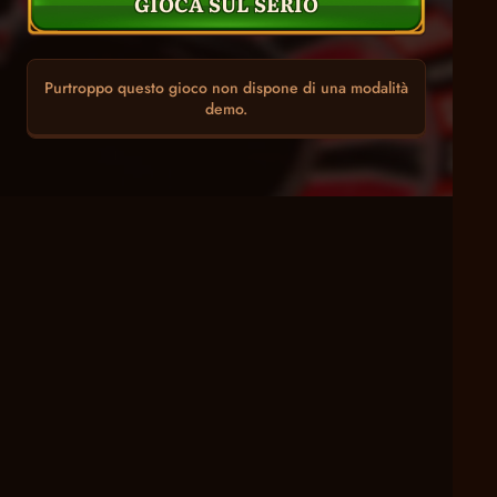
GIOCA SUL SERIO
Purtroppo questo gioco non dispone di una modalità
demo.