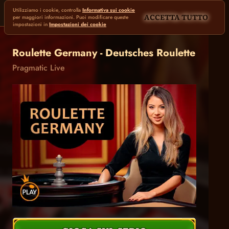
Utilizziamo i cookie, controlla
Informativa sui cookie
ACCETTA TUTTO
per maggiori informazioni. Puoi modificare queste
impostazioni in
Impostazioni dei cookie
Roulette Germany - Deutsches Roulette
Pragmatic Live