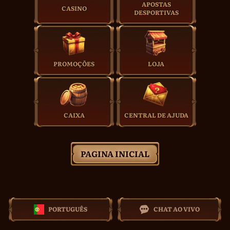
APOSTAS
CASINO
DESPORTIVAS
PROMOÇÕES
LOJA
CAIXA
CENTRAL DE AJUDA
PAGINA INICIAL
PORTUGUÊS
CHAT AO VIVO