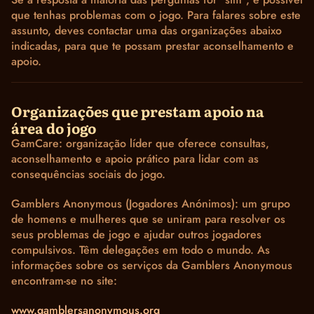
que tenhas problemas com o jogo. Para falares sobre este
assunto, deves contactar uma das organizações abaixo
indicadas, para que te possam prestar aconselhamento e
apoio.
Organizações que prestam apoio na
área do jogo
GamCare: organização líder que oferece consultas,
aconselhamento e apoio prático para lidar com as
consequências sociais do jogo.
Gamblers Anonymous (Jogadores Anónimos): um grupo
de homens e mulheres que se uniram para resolver os
seus problemas de jogo e ajudar outros jogadores
compulsivos. Têm delegações em todo o mundo. As
informações sobre os serviços da Gamblers Anonymous
encontram-se no site:
www.gamblersanonymous.org