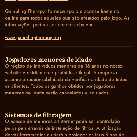
Gambling Therapy: fornece apoio e aconselhamento
online para todos aqueles que são afetados pelo jogo. As
informações podem ser encontradas em:
www.gamblingtherapy.org
Jogadores menores de idade
O registo de indivíduos menores de 18 anos no nosso
website é estritamente proibido e ilegal. A empresa
assume a responsabilidade de verificar a idade de todos
os clientes. Todos os ganhos obtidos por jogadores
menores de idade serão cancelados e anulados.
Sistemas de filtragem
O acesso de menores à Internet pode ser controlado
pelos pais através da instalação de filtros. A utilização
destas ferramentas ajudará a proteger os teus filhos de