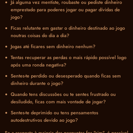
Já alguma vez mentiste, roubaste ou pediste dinheiro
emprestado para poderes jogar ou pagar dívidas de
jogo?
Ficas relutante em gastar o dinheiro destinado ao jogo
noutras coisas do dia a dia?
Jogas até ficares sem dinheiro nenhum?
Tentas recuperar as perdas o mais rápido possível logo
após uma ronda negativa?
Sentes-te perdido ou desesperado quando ficas sem
dinheiro durante o jogo?
Quando tens discussões ou te sentes frustrado ou
desiludido, ficas com mais vontade de jogar?
Sentes-te deprimido ou tens pensamentos
autodestrutivos devido ao jogo?
Se a resposta à maioria das perguntas for "sim", é possível