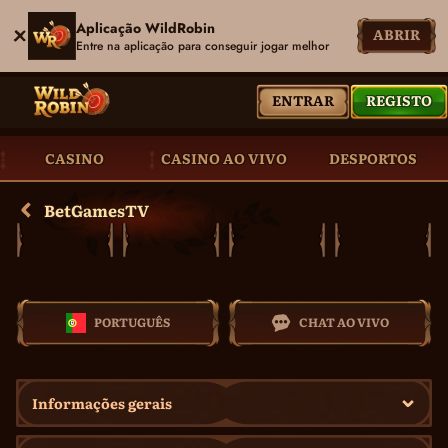
Aplicação WildRobin
ABRIR
Entre na aplicação para conseguir jogar melhor
ENTRAR
REGISTO
CASINO
CASINO AO VIVO
DESPORTOS
BetGamesTV
PORTUGUÊS
CHAT AO VIVO
Informações gerais